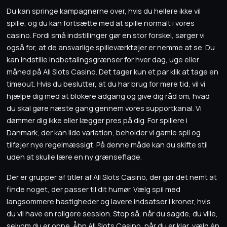
Du kan springe kampagnerne over, hvis du hellere ikke vil
spille, og du kan fortsætte med at spille normalt i vores
casino. Fordi små indstillinger gør en stor forskel, sørger vi
også for, at de ansvarlige spilleværktøjer er nemme at se. Du
kan indstille indbetalingsgrænser for hver dag, uge eller
måned på All Slots Casino. Det tager kun et par klik at tage en
timeout. Hvis du beslutter, at du har brug for mere tid, vil vi
hjælpe dig med at blokere adgang og give dig råd om, hvad
du skal gøre næste gang gennem vores supportkanal. Vi
dømmer dig ikke eller lægger pres på dig. For spillere i
Danmark, der kan lide variation, beholder vi gamle spil og
tilføjer nye regelmæssigt. På denne måde kan du skifte stil
uden at skulle lære en ny grænseflade.
Der er grupper af titler af All Slots Casino, der gør det nemt at
finde noget, der passer til dit humør. Vælg spil med
langsommere hastigheder og lavere indsatser i kroner, hvis
du vil have en roligere session. Stop så, når du sagde, du ville,
selvom du er oppe. Åbn All Slots Casino, når du er klar, vælg én