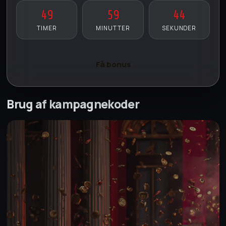
49
59
42
TIMER
MINUTTER
SEKUNDER
Få bonus
Brug af kampagnekoder