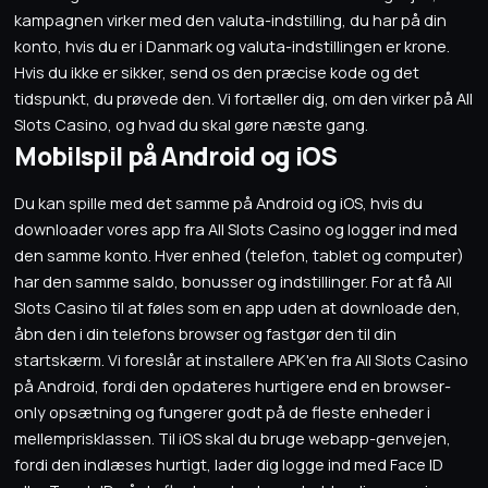
kampagnen virker med den valuta-indstilling, du har på din
konto, hvis du er i Danmark og valuta-indstillingen er krone.
Hvis du ikke er sikker, send os den præcise kode og det
tidspunkt, du prøvede den. Vi fortæller dig, om den virker på All
Slots Casino, og hvad du skal gøre næste gang.
Mobilspil på Android og iOS
Du kan spille med det samme på Android og iOS, hvis du
downloader vores app fra All Slots Casino og logger ind med
den samme konto. Hver enhed (telefon, tablet og computer)
har den samme saldo, bonusser og indstillinger. For at få All
Slots Casino til at føles som en app uden at downloade den,
åbn den i din telefons browser og fastgør den til din
startskærm. Vi foreslår at installere APK'en fra All Slots Casino
på Android, fordi den opdateres hurtigere end en browser-
only opsætning og fungerer godt på de fleste enheder i
mellemprisklassen. Til iOS skal du bruge webapp-genvejen,
fordi den indlæses hurtigt, lader dig logge ind med Face ID