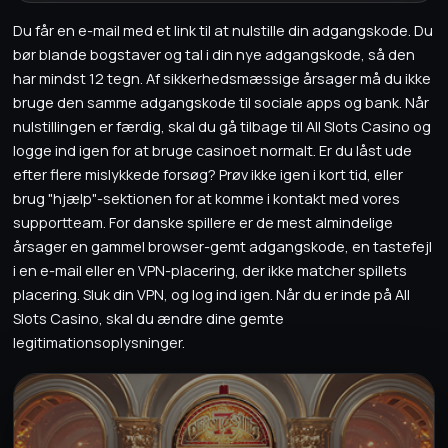
Du får en e-mail med et link til at nulstille din adgangskode. Du
bør blande bogstaver og tal i din nye adgangskode, så den
har mindst 12 tegn. Af sikkerhedsmæssige årsager må du ikke
bruge den samme adgangskode til sociale apps og bank. Når
nulstillingen er færdig, skal du gå tilbage til All Slots Casino og
logge ind igen for at bruge casinoet normalt. Er du låst ude
efter flere mislykkede forsøg? Prøv ikke igen i kort tid, eller
brug "hjælp"-sektionen for at komme i kontakt med vores
supportteam. For danske spillere er de mest almindelige
årsager en gammel browser-gemt adgangskode, en tastefejl
i en e-mail eller en VPN-placering, der ikke matcher spillets
placering. Sluk din VPN, og log ind igen. Når du er inde på All
Slots Casino, skal du ændre dine gemte
legitimationsoplysninger.