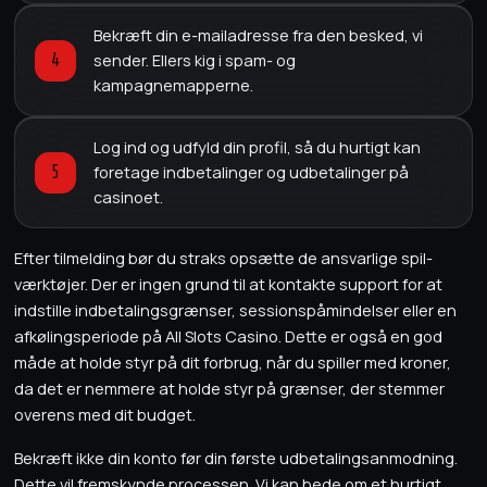
Bekræft din e-mailadresse fra den besked, vi
sender. Ellers kig i spam- og
kampagnemapperne.
Log ind og udfyld din profil, så du hurtigt kan
foretage indbetalinger og udbetalinger på
casinoet.
Efter tilmelding bør du straks opsætte de ansvarlige spil-
værktøjer. Der er ingen grund til at kontakte support for at
indstille indbetalingsgrænser, sessionspåmindelser eller en
afkølingsperiode på All Slots Casino. Dette er også en god
måde at holde styr på dit forbrug, når du spiller med kroner,
da det er nemmere at holde styr på grænser, der stemmer
overens med dit budget.
Bekræft ikke din konto før din første udbetalingsanmodning.
Dette vil fremskynde processen. Vi kan bede om et hurtigt