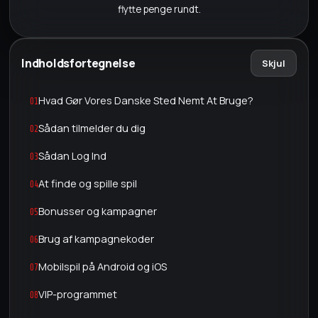
flytte penge rundt.
Indholdsfortegnelse
Skjul
Hvad Gør Vores Danske Sted Nemt At Bruge?
01
Sådan tilmelder du dig
02
Sådan Log Ind
03
At finde og spille spil
04
Bonusser og kampagner
05
Brug af kampagnekoder
06
Mobilspil på Android og iOS
07
VIP-programmet
08