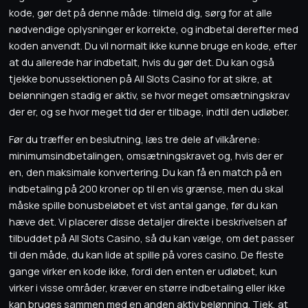
kode, gør det på denne måde: tilmeld dig, sørg for at alle
nødvendige oplysninger er korrekte, og indbetal derefter med
koden anvendt. Du vil normalt ikke kunne bruge en kode, efter
at du allerede har indbetalt, hvis du gør det. Du kan også
tjekke bonussektionen på All Slots Casino for at sikre, at
belønningen stadig er aktiv, se hvor meget omsætningskrav
der er, og se hvor meget tid der er tilbage, indtil den udløber.
Før du træffer en beslutning, læs tre dele af vilkårene:
minimumsindbetalingen, omsætningskravet og, hvis der er
en, den maksimale konvertering. Du kan få en match på en
indbetaling på 200 kroner op til en vis grænse, men du skal
måske spille bonusbeløbet et vist antal gange, før du kan
hæve det. Vi placerer disse detaljer direkte i beskrivelsen af
tilbuddet på All Slots Casino, så du kan vælge, om det passer
til den måde, du kan lide at spille på vores casino. De fleste
gange virker en kode ikke, fordi den enten er udløbet, kun
virker i visse områder, kræver en større indbetaling eller ikke
kan bruges sammen med en anden aktiv belønning. Tjek, at