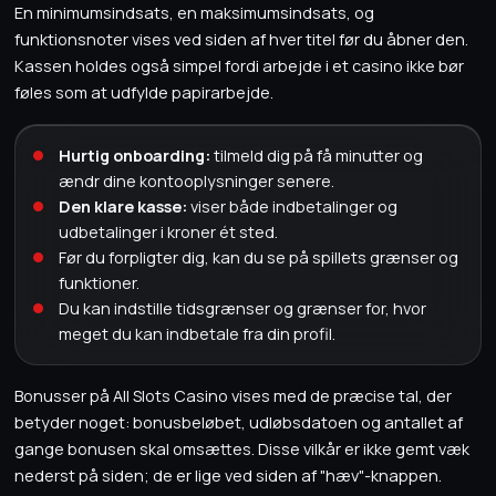
En minimumsindsats, en maksimumsindsats, og
funktionsnoter vises ved siden af hver titel før du åbner den.
Kassen holdes også simpel fordi arbejde i et casino ikke bør
føles som at udfylde papirarbejde.
Hurtig onboarding:
tilmeld dig på få minutter og
ændr dine kontooplysninger senere.
Den klare kasse:
viser både indbetalinger og
udbetalinger i kroner ét sted.
Før du forpligter dig, kan du se på spillets grænser og
funktioner.
Du kan indstille tidsgrænser og grænser for, hvor
meget du kan indbetale fra din profil.
Bonusser på All Slots Casino vises med de præcise tal, der
betyder noget: bonusbeløbet, udløbsdatoen og antallet af
gange bonusen skal omsættes. Disse vilkår er ikke gemt væk
nederst på siden; de er lige ved siden af "hæv"-knappen.